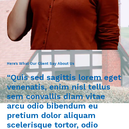
Here’s What Our Client Say About Us
“Quis sed sagittis lorem eget
venenatis, enim nisl tellus
sem convallis diam vitae
arcu odio bibendum eu
pretium dolor aliquam
scelerisque tortor, odio