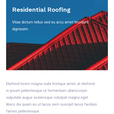
Residential Roofing
Vitae dictum tellus sed eu arcu amet tincidunt
dignissim.
Eleifend lorem magna nulla tristique amet, at eleifend
in ipsum pellentesque ut fermentum ullamcorper
vulputate augue scelerisque volutpat magna eget
libero dui quam eu ut lacus sem suscipit lacus facilisis
fames pellentesque.